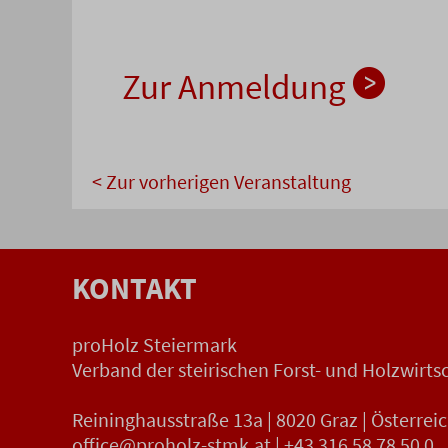
Zur Anmeldung
< Zur vorherigen Veranstaltung
KONTAKT
proHolz Steiermark
Verband der steirischen Forst- und Holzwirts
Reininghausstraße 13a | 8020 Graz | Österrei
office@proholz-stmk.at
|
+43 316 58 78 50 0