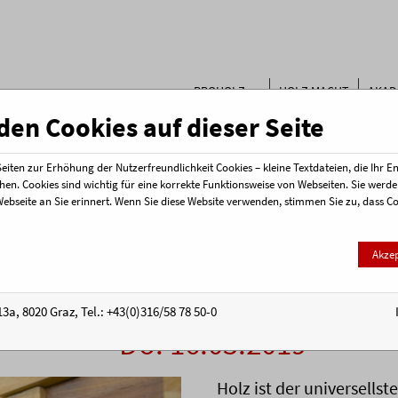
Buchen & Bestellen
Kontakt
PROHOLZ
HOLZ MACHT
AKAD
Termi
STEIERMARK
SCHULE
en Cookies auf dieser Seite
iten zur Erhöhung der Nutzerfreundlichkeit Cookies – kleine Textdateien, die Ihr 
hen. Cookies sind wichtig für eine korrekte Funktionsweise von Webseiten. Sie wer
Webseite an Sie erinnert. Wenn Sie diese Website verwenden, stimmen Sie zu, dass 
hes Holz für welchen Z
Akze
arten und ihre Anwendungsgeb
3a, 8020 Graz, Tel.: +43(0)316/58 78 50-0
Do. 16.05.2019
Holz ist der universellst