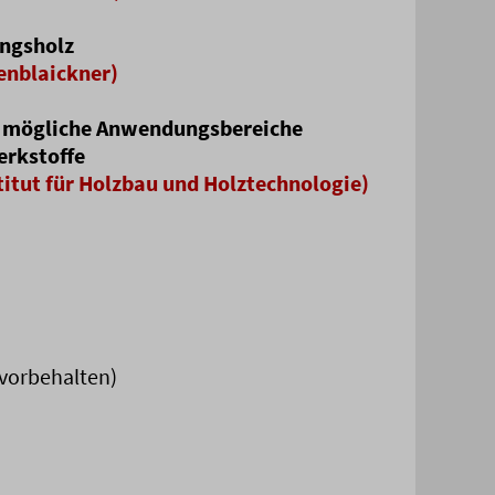
ungsholz
enblaickner)
d mögliche Anwendungsbereiche
erkstoffe
titut für Holzbau und Holztechnologie)
orbehalten)