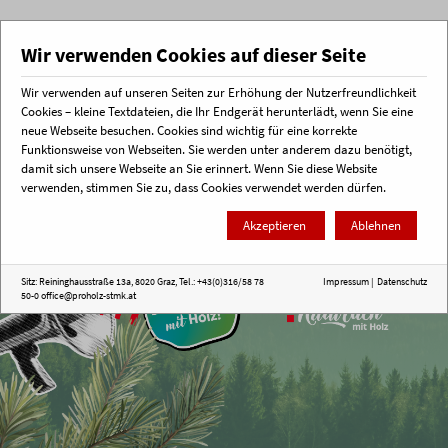
Wir verwenden Cookies auf dieser Seite
Wir verwenden auf unseren Seiten zur Erhöhung der Nutzerfreundlichkeit
Menü
Cookies – kleine Textdateien, die Ihr Endgerät herunterlädt, wenn Sie eine
neue Webseite besuchen. Cookies sind wichtig für eine korrekte
Funktionsweise von Webseiten. Sie werden unter anderem dazu benötigt,
Startseite
proHolz Steiermark
Impulse
damit sich unsere Webseite an Sie erinnert. Wenn Sie diese Website
verwenden, stimmen Sie zu, dass Cookies verwendet werden dürfen.
Akzeptieren
Ablehnen
Sitz: Reininghausstraße 13a, 8020 Graz, Tel.: +43(0)316/58 78
Impressum
|
Datenschutz
50-0
office@proholz-stmk.at