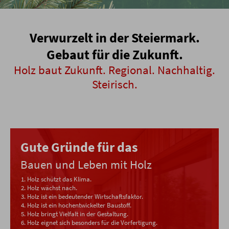
Verwurzelt in der Steiermark.
Gebaut für die Zukunft.
Holz baut Zukunft. Regional. Nachhaltig.
Steirisch.
Gute Gründe für das
Bauen und Leben mit Holz
Holz schützt das Klima.
Holz wächst nach.
Holz ist ein bedeutender Wirtschaftsfaktor.
Holz ist ein hochentwickelter Baustoff.
Holz bringt Vielfalt in der Gestaltung.
Holz eignet sich besonders für die Vorfertigung.