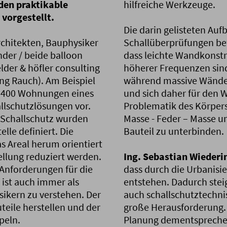
den praktikable
hilfreiche Werkzeuge.
vorgestellt.
Die darin gelisteten Au
chitekten, Bauphysiker
Schallüberprüfungen be
nder / beide balloon
dass leichte Wandkonstr
elder & höfler consulting
höherer Frequenzen sind
g Rauch). Am Beispiel
während massive Wände
 400 Wohnungen eines
und sich daher für den 
allschutzlösungen vor.
Problematik des Körpersc
 Schallschutz wurden
Masse - Feder – Masse u
lle definiert. Die
Bauteil zu unterbinden.
s Areal herum orientiert
llung reduziert werden.
Ing. Sebastian Wiederi
Anforderungen für die
dass durch die Urbanis
ist auch immer als
entstehen. Dadurch stei
ikern zu verstehen. Der
auch schallschutztechni
teile herstellen und der
große Herausforderung. 
peln.
Planung dementsprechend