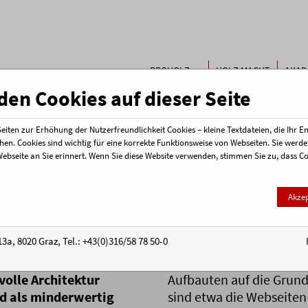
Buchen & Bestellen
Kontakt
PROHOLZ
HOLZ MACHT
AKAD
Termi
STEIERMARK
SCHULE
en Cookies auf dieser Seite
of Silence - Schallschutz im mehrgeschossigen Holzbau
iten zur Erhöhung der Nutzerfreundlichkeit Cookies – kleine Textdateien, die Ihr 
hen. Cookies sind wichtig für eine korrekte Funktionsweise von Webseiten. Sie wer
emenabend Sound of Sile
Webseite an Sie erinnert. Wenn Sie diese Website verwenden, stimmen Sie zu, dass 
schutz im mehrgeschossigen 
Akze
or in unserer Umwelt.
Grundlage zur Beurteilu
3a, 8020 Graz, Tel.: +43(0)316/58 78 50-0
chwertige Bauten auch
Vollziegelwand, beidseit
nnte „hellhörige“
aber schwer berechenbar
olle Architektur
Aufbauten auf die Grun
ld als minderwertig
sind etwa die Webseite