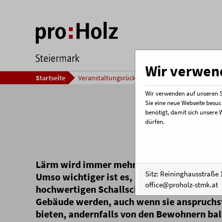
Wir verwend
Startseite
Veranstaltungsrückblick
Themenabend Sound 
Wir verwenden auf unseren Se
Sie eine neue Webseite besuc
Th
benötigt, damit sich unsere 
dürfen.
Schall
Lärm wird immer mehr zu einem Stressfakt
Sitz: Reininghausstraße 1
Umso wichtiger ist es, dass qualitativ ho
office@proholz-stmk.at
hochwertigen Schallschutz bieten. Sogena
Gebäude werden, auch wenn sie anspruchsv
bieten, andernfalls von den Bewohnern ba