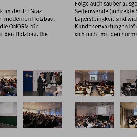
Folge auch sauber ausg
ik an der TU Graz
Seitenwände (indirekte 
 im modernen Holzbau.
Lagersteifigkeit sind w
s die ÖNORM für
Kundenerwartungen könn
ür den Holzbau. Die
sich nicht mit den norm