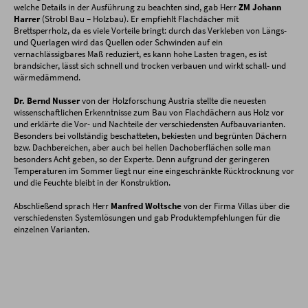
welche Details in der Ausführung zu beachten sind, gab Herr
ZM Johann
Harrer
(Strobl Bau – Holzbau). Er empfiehlt Flachdächer mit
Brettsperrholz, da es viele Vorteile bringt: durch das Verkleben von Längs-
und Querlagen wird das Quellen oder Schwinden auf ein
vernachlässigbares Maß reduziert, es kann hohe Lasten tragen, es ist
brandsicher, lässt sich schnell und trocken verbauen und wirkt schall- und
wärmedämmend.
Dr. Bernd Nusser
von der Holzforschung Austria stellte die neuesten
wissenschaftlichen Erkenntnisse zum Bau von Flachdächern aus Holz vor
und erklärte die Vor- und Nachteile der verschiedensten Aufbauvarianten.
Besonders bei vollständig beschatteten, bekiesten und begrünten Dächern
bzw. Dachbereichen, aber auch bei hellen Dachoberflächen solle man
besonders Acht geben, so der Experte. Denn aufgrund der geringeren
Temperaturen im Sommer liegt nur eine eingeschränkte Rücktrocknung vor
und die Feuchte bleibt in der Konstruktion.
Abschließend sprach Herr
Manfred Woltsche
von der Firma Villas über die
verschiedensten Systemlösungen und gab Produktempfehlungen für die
einzelnen Varianten.