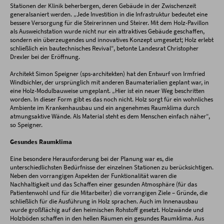
Stationen der Klinik beherbergen, deren Gebäude in der Zwischenzeit
generalsaniert werden. „Jede Investition in die Infrastruktur bedeutet eine
bessere Versorgung für die Steirerinnen und Steirer. Mit dem Holz-Pavillon
als Ausweichstation wurde nicht nur ein attraktives Gebäude geschaffen,
sondern ein überzeugendes und innovatives Konzept umgesetzt; Holz erlebt
schließlich ein bautechnisches Revival“, betonte Landesrat Christopher
Drexler bei der Eröffnung.
Architekt Simon Speigner (sps-architekten) hat den Entwurf von Irmfried
Windbichler, der ursprünglich mit anderen Baumaterialien geplant war, in
eine Holz-Modulbauweise umgeplant. „Hier ist ein neuer Weg beschritten
worden. In dieser Form gibt es das noch nicht. Holz sorgt für ein wohnliches
Ambiente im Krankenhausbau und ein angenehmes Raumklima durch
atmungsaktive Wände. Als Material steht es dem Menschen einfach näher“,
so Speigner.
Gesundes Raumklima
Eine besondere Herausforderung bei der Planung war es, die
unterschiedlichsten Bedürfnisse der einzelnen Stationen zu berücksichtigen.
Neben den vorrangigen Aspekten der Funktionalität waren die
Nachhaltigkeit und das Schaffen einer gesunden Atmosphäre (für das
Patientenwohl und für die Mitarbeiter) die vorrangigen Ziele – Gründe, die
schließlich für die Ausführung in Holz sprachen. Auch im Innenausbau
wurde großflächig auf den heimischen Rohstoff gesetzt. Holzwände und
Holzböden schaffen in den hellen Räumen ein gesundes Raumklima. Aus