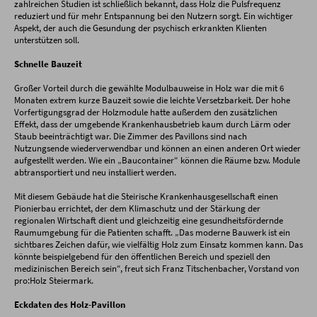
zahlreichen Studien ist schließlich bekannt, dass Holz die Pulsfrequenz
reduziert und für mehr Entspannung bei den Nutzern sorgt. Ein wichtiger
Aspekt, der auch die Gesundung der psychisch erkrankten Klienten
unterstützen soll.
Schnelle Bauzeit
Großer Vorteil durch die gewählte Modulbauweise in Holz war die mit 6
Monaten extrem kurze Bauzeit sowie die leichte Versetzbarkeit. Der hohe
Vorfertigungsgrad der Holzmodule hatte außerdem den zusätzlichen
Effekt, dass der umgebende Krankenhausbetrieb kaum durch Lärm oder
Staub beeinträchtigt war. Die Zimmer des Pavillons sind nach
Nutzungsende wiederverwendbar und können an einen anderen Ort wieder
aufgestellt werden. Wie ein „Baucontainer“ können die Räume bzw. Module
abtransportiert und neu installiert werden.
Mit diesem Gebäude hat die Steirische Krankenhausgesellschaft einen
Pionierbau errichtet, der dem Klimaschutz und der Stärkung der
regionalen Wirtschaft dient und gleichzeitig eine gesundheitsfördernde
Raumumgebung für die Patienten schafft. „Das moderne Bauwerk ist ein
sichtbares Zeichen dafür, wie vielfältig Holz zum Einsatz kommen kann. Das
könnte beispielgebend für den öffentlichen Bereich und speziell den
medizinischen Bereich sein“, freut sich Franz Titschenbacher, Vorstand von
pro:Holz Steiermark.
Eckdaten des Holz-Pavillon