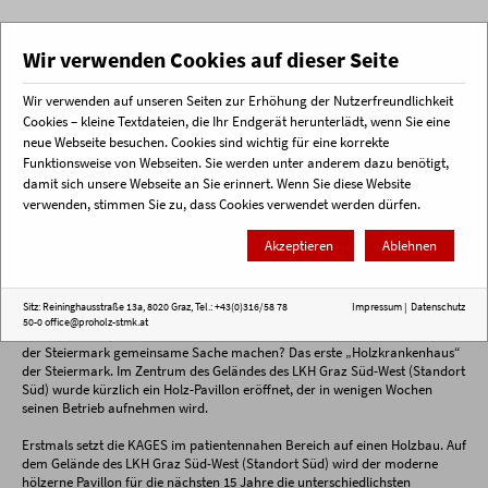
Wir verwenden Cookies auf dieser Seite
Wir verwenden auf unseren Seiten zur Erhöhung der Nutzerfreundlichkeit
Menü
Cookies – kleine Textdateien, die Ihr Endgerät herunterlädt, wenn Sie eine
neue Webseite besuchen. Cookies sind wichtig für eine korrekte
Funktionsweise von Webseiten. Sie werden unter anderem dazu benötigt,
Startseite
Veranstaltungsrückblick
Erstes Holzkrankenhaus in der Steiermark
damit sich unsere Webseite an Sie erinnert. Wenn Sie diese Website
verwenden, stimmen Sie zu, dass Cookies verwendet werden dürfen.
Erstes Holzkrankenhaus in der
Akzeptieren
Ablehnen
Steiermark
Sitz: Reininghausstraße 13a, 8020 Graz, Tel.: +43(0)316/58 78
Impressum
|
Datenschutz
Was ist das Ergebnis, wenn die KAGES (Steiermärkische Krankenanstalten-
50-0
office@proholz-stmk.at
gesellschaft m.b.H.) als größter Bauherr und Holz als größter Arbeitgeber
der Steiermark gemeinsame Sache machen? Das erste „Holzkrankenhaus“
der Steiermark. Im Zentrum des Geländes des LKH Graz Süd-West (Standort
Süd) wurde kürzlich ein Holz-Pavillon eröffnet, der in wenigen Wochen
seinen Betrieb aufnehmen wird.
Erstmals setzt die KAGES im patientennahen Bereich auf einen Holzbau. Auf
dem Gelände des LKH Graz Süd-West (Standort Süd) wird der moderne
hölzerne Pavillon für die nächsten 15 Jahre die unterschiedlichsten