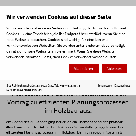
Wir verwenden Cookies auf dieser Seite
Wir verwenden auf unseren Seiten zur Erhöhung der Nutzerfreundlichkeit
Menü
Cookies – kleine Textdateien, die Ihr Endgerät herunterlädt, wenn Sie eine
neue Webseite besuchen. Cookies sind wichtig für eine korrekte
Funktionsweise von Webseiten. Sie werden unter anderem dazu benötigt,
Startseite
Veranstaltungsrückblick
Erfolgreicher Themenabend der proHolz Akademie
damit sich unsere Webseite an Sie erinnert. Wenn Sie diese Website
verwenden, stimmen Sie zu, dass Cookies verwendet werden dürfen.
Erfolgreicher Themenabend der
Akzeptieren
Ablehnen
proHolz Akademie
Hochkarätige Vortragende und ein
Sitz: Reininghausstraße 13a, 8020 Graz, Tel.: +43(0)316/58 78
Impressum
|
Datenschutz
50-0
office@proholz-stmk.at
interessiertes Publikum zeichneten den
Vortrag zu effizienten Planungsprozessen
im Holzbau aus.
Am Abend des 21. Jänner ging neuerlich ein Themenabend der
proHolz
Akademie
über die Bühne. Der Fokus der Veranstaltung lag diesmal bei
effizienten Planungsprozessen im Holzbau. Denn um sowohl Kosten als