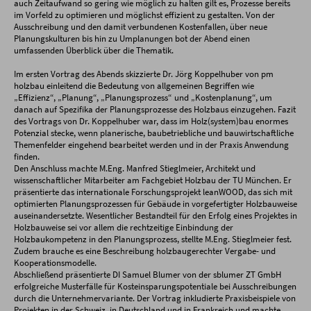
auch Zeitaufwand so gering wie möglich zu halten gilt es, Prozesse bereits
im Vorfeld zu optimieren und möglichst effizient zu gestalten. Von der
Ausschreibung und den damit verbundenen Kostenfallen, über neue
Planungskulturen bis hin zu Umplanungen bot der Abend einen
umfassenden Überblick über die Thematik.
Im ersten Vortrag des Abends skizzierte Dr. Jörg Koppelhuber von pm
holzbau einleitend die Bedeutung von allgemeinen Begriffen wie
„Effizienz“, „Planung“, „Planungsprozess“ und „Kostenplanung“, um
danach auf Spezifika der Planungsprozesse des Holzbaus einzugehen. Fazit
des Vortrags von Dr. Koppelhuber war, dass im Holz(system)bau enormes
Potenzial stecke, wenn planerische, baubetriebliche und bauwirtschaftliche
Themenfelder eingehend bearbeitet werden und in der Praxis Anwendung
finden.
Den Anschluss machte M.Eng. Manfred Stieglmeier, Architekt und
wissenschaftlicher Mitarbeiter am Fachgebiet Holzbau der TU München. Er
präsentierte das internationale Forschungsprojekt leanWOOD, das sich mit
optimierten Planungsprozessen für Gebäude in vorgefertigter Holzbauweise
auseinandersetzte. Wesentlicher Bestandteil für den Erfolg eines Projektes in
Holzbauweise sei vor allem die rechtzeitige Einbindung der
Holzbaukompetenz in den Planungsprozess, stellte M.Eng. Stieglmeier fest.
Zudem brauche es eine Beschreibung holzbaugerechter Vergabe- und
Kooperationsmodelle.
Abschließend präsentierte DI Samuel Blumer von der sblumer ZT GmbH
erfolgreiche Musterfälle für Kosteinsparungspotentiale bei Ausschreibungen
durch die Unternehmervariante. Der Vortrag inkludierte Praxisbeispiele von
Projekten in der Schweiz, in Deutschland und in Frankreich und machte