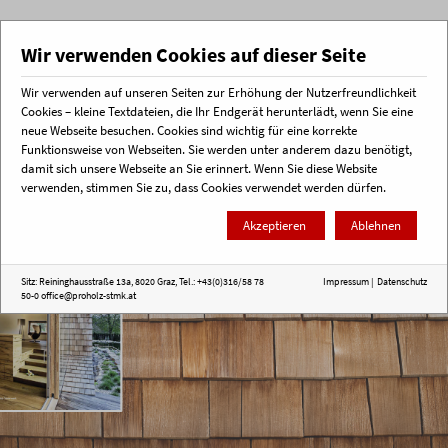
Wir verwenden Cookies auf dieser Seite
Wir verwenden auf unseren Seiten zur Erhöhung der Nutzerfreundlichkeit
Menü
Cookies – kleine Textdateien, die Ihr Endgerät herunterlädt, wenn Sie eine
neue Webseite besuchen. Cookies sind wichtig für eine korrekte
Funktionsweise von Webseiten. Sie werden unter anderem dazu benötigt,
Startseite
Veranstaltungsrückblick
Bauen für Menschen und Klima
damit sich unsere Webseite an Sie erinnert. Wenn Sie diese Website
verwenden, stimmen Sie zu, dass Cookies verwendet werden dürfen.
Akzeptieren
Ablehnen
Sitz: Reininghausstraße 13a, 8020 Graz, Tel.: +43(0)316/58 78
Impressum
|
Datenschutz
50-0
office@proholz-stmk.at