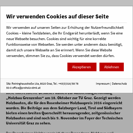
Wir verwenden Cookies auf dieser Seite
Wir verwenden auf unseren Seiten zur Erhöhung der Nutzerfreundlichkeit
Menü
Cookies – kleine Textdateien, die Ihr Endgerät herunterlädt, wenn Sie eine
neue Webseite besuchen. Cookies sind wichtig für eine korrekte
Funktionsweise von Webseiten. Sie werden unter anderem dazu benötigt,
Startseite
Veranstaltungsrückblick
Ausstellungseröffnung: Holzbau Grenzenlos
damit sich unsere Webseite an Sie erinnert. Wenn Sie diese Website
verwenden, stimmen Sie zu, dass Cookies verwendet werden dürfen.
Holzbau Grenzenlos
Akzeptieren
Ablehnen
Ausstellungseröffnung und Präsentation
des 4. Rosenheimer Holzbaupreises
Sitz: Reininghausstraße 13a, 8020 Graz, Tel.: +43(0)316/58 78
Impressum
|
Datenschutz
50-0
office@proholz-stmk.at
Viele interessierte Besucher kamen zur Ausstellungseröffnung
„Holzbau Grenzenlos“ am 18. Oktober zur TU Graz. Gezeigt werden
Holzbauten, die für den Rosenheimer Holzbaupreis 2016 eingereicht
wurden. Die Beiträge aus dem Salzburger Land, Tirol und Südbayern
bieten einen breiten Querschnitt herausragender, zeitgenössischer
Holzbauten und sind noch bis 9. November im Foyer der Technischen
Universität Graz zu sehen.