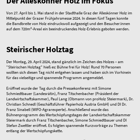
Der Alleskönner Holz im Fokus
Von 27. April bis 1. Mai stand in der Stadthalle Graz der Alleskönner Holz im
Mittelpunkt der Grazer Frühjahrsmesse 2024. In diesen fünf Tagen konnte
die Bandbreite von Holz eindrucksvoll aufgezeigt und den Besucher:innen
auf dem 720m²-Areal ein beeindruckendes Holz-Erlebnis geboten werden.
Steirischer Holztag
Der Montag, 29. April 2024, stand gänzlich im Zeichen des Holzes – am
"Steirischen Holztag" hieß es: Bühne frei für Holz! Rund 70 Personen
wollten sich diesen Tag nicht entgehen lassen und haben sich im Vorhinein
für das vielseitige und spannende Programm angemeldet.
Eröffnet wurde der Tag durch die Pressekonferenz mit Simone
Schmiedtbauer (Landesrätin), Franz Titschenbacher (Präsident der
Landwirtschaftskammer), Paul Lang (Obmann von proHolz Steiermark), Dr.
Christian Schnedl (Geschäftsführer Papierholz Austria GmbH) und DI Dr.
Franz Sinabell (WIFO-Agrarexperte). Anschließend wurde das
Bühnenprogramm des Wertschöpfungstages der Landwirtschaftskammer
Steiermark durch Franz Titschenbacher, Simone Schmiedtbauer und DI
Stefan Zwettler eröffnet. Es folgten spannende Kurzvorträge zu Themen
entlang der Wertschöpfungskette.