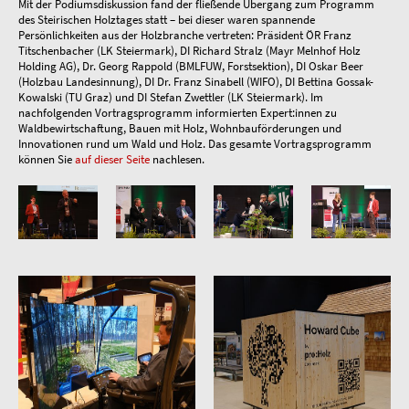
Mit der Podiumsdiskussion fand der fließende Übergang zum Programm
des Steirischen Holztages statt – bei dieser waren spannende
Persönlichkeiten aus der Holzbranche vertreten: Präsident ÖR Franz
Titschenbacher (LK Steiermark), DI Richard Stralz (Mayr Melnhof Holz
Holding AG), Dr. Georg Rappold (BMLFUW, Forstsektion), DI Oskar Beer
(Holzbau Landesinnung), DI Dr. Franz Sinabell (WIFO), DI Bettina Gossak-
Kowalski (TU Graz) und DI Stefan Zwettler (LK Steiermark). Im
nachfolgenden Vortragsprogramm informierten Expert:innen zu
Waldbewirtschaftung, Bauen mit Holz, Wohnbauförderungen und
Innovationen rund um Wald und Holz. Das gesamte Vortragsprogramm
können Sie
auf dieser Seite
nachlesen.