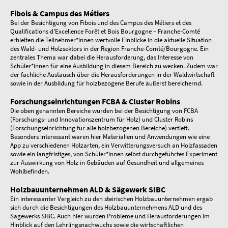
Fibois & Campus des Métiers
Bei der Besichtigung von Fibois und des Campus des Métiers et des
Qualifications d'Excellence Forêt et Bois Bourgogne – Franche-Comté
erhielten die Teilnehmer*innen wertvolle Einblicke in die aktuelle Situation
des Wald- und Holzsektors in der Region Franche-Comté/Bourgogne. Ein
zentrales Thema war dabei die Herausforderung, das Interesse von
Schüler*innen für eine Ausbildung in diesem Bereich zu wecken. Zudem war
der fachliche Austausch über die Herausforderungen in der Waldwirtschaft
sowie in der Ausbildung für holzbezogene Berufe äußerst bereichernd.
Forschungseinrichtungen FCBA & Cluster Robins
Die oben genannten Bereiche wurden bei der Besichtigung von FCBA
(Forschungs- und Innovationszentrum für Holz) und Cluster Robins
(Forschungseinrichtung für alle holzbezogenen Bereiche) vertieft.
Besonders interessant waren hier Materialien und Anwendungen wie eine
App zu verschiedenen Holzarten, ein Verwitterungsversuch an Holzfassaden
sowie ein langfristiges, von Schüler*innen selbst durchgeführtes Experiment
zur Auswirkung von Holz in Gebäuden auf Gesundheit und allgemeines
Wohlbefinden.
Holzbauunternehmen ALD & Sägewerk SIBC
Ein interessanter Vergleich zu den steirischen Holzbauunternehmen ergab
sich durch die Besichtigungen des Holzbauunternehmens ALD und des
Sägewerks SIBC. Auch hier wurden Probleme und Herausforderungen im
Hinblick auf den Lehrlingsnachwuchs sowie die wirtschaftlichen