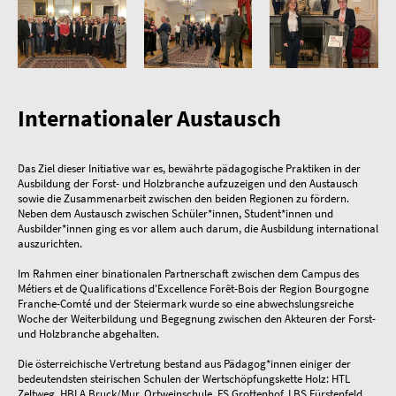
Internationaler Austausch
Das Ziel dieser Initiative war es, bewährte pädagogische Praktiken in der
Ausbildung der Forst- und Holzbranche aufzuzeigen und den Austausch
sowie die Zusammenarbeit zwischen den beiden Regionen zu fördern.
Neben dem Austausch zwischen Schüler*innen, Student*innen und
Ausbilder*innen ging es vor allem auch darum, die Ausbildung international
auszurichten.
Im Rahmen einer binationalen Partnerschaft zwischen dem Campus des
Métiers et de Qualifications d'Excellence Forêt-Bois der Region Bourgogne
Franche-Comté und der Steiermark wurde so eine abwechslungsreiche
Woche der Weiterbildung und Begegnung zwischen den Akteuren der Forst-
und Holzbranche abgehalten.
Die österreichische Vertretung bestand aus Pädagog*innen einiger der
bedeutendsten steirischen Schulen der Wertschöpfungskette Holz: HTL
Zeltweg, HBLA Bruck/Mur, Ortweinschule, FS Grottenhof, LBS Fürstenfeld,