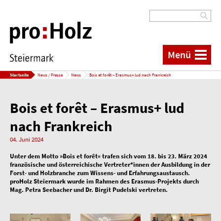
Menü
Startseite
News / Presse
News
Bois et forêt – Erasmus+ lud nach Frankreich
Bois et forêt – Erasmus+ lud
nach Frankreich
04. Juni 2024
Unter dem Motto »Bois et forêt« trafen sich vom 18. bis 23. März 2024
französische und österreichische Vertreter*innen der Ausbildung in der
Forst- und Holzbranche zum Wissens- und Erfahrungsaustausch.
proHolz Steiermark wurde im Rahmen des Erasmus-Projekts durch
Mag. Petra Seebacher und Dr. Birgit Pudelski vertreten.