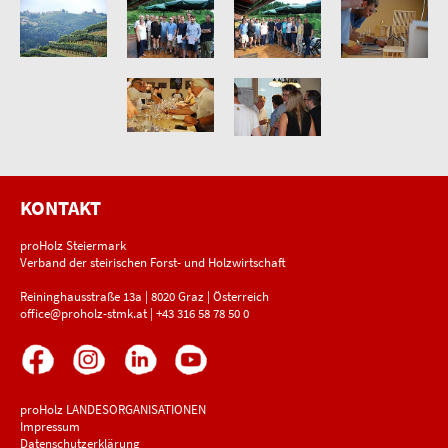
KONTAKT
proHolz Steiermark
Verband der steirischen Forst- und Holzwirtschaft
Reininghausstraße 13a | 8020 Graz | Österreich
office@proholz-stmk.at
|
+43 316 58 78 50 0
proHolz LANDESORGANISATIONEN
Impressum
Datenschutzerklärung