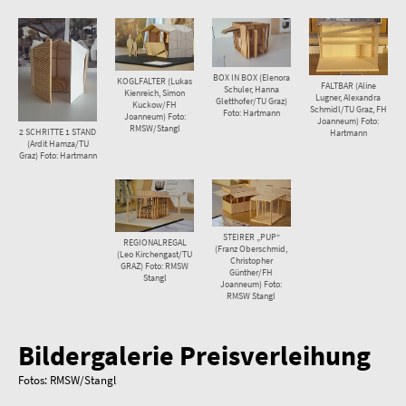
BOX IN BOX (Elenora
KOGLFALTER (Lukas
FALTBAR (Aline
Schuler, Hanna
Kienreich, Simon
Lugner, Alexandra
Gletthofer/TU Graz)
Kuckow/FH
Schmidl/TU Graz, FH
Foto: Hartmann
Joanneum) Foto:
Joanneum) Foto:
RMSW/Stangl
2 SCHRITTE 1 STAND
Hartmann
(Ardit Hamza/TU
Graz) Foto: Hartmann
STEIRER „PUP“
REGIONALREGAL
(Franz Oberschmid,
(Leo Kirchengast/TU
Christopher
GRAZ) Foto: RMSW
Günther/FH
Stangl
Joanneum) Foto:
RMSW Stangl
Bildergalerie Preisverleihung
Fotos: RMSW/Stangl