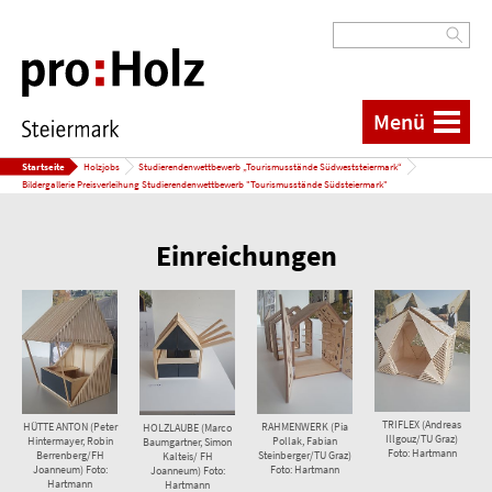
Menü
Startseite
Holzjobs
Studierendenwettbewerb „Tourismusstände Südweststeiermark“
Bildergallerie Preisverleihung Studierendenwettbewerb "Tourismusstände Südsteiermark"
Einreichungen
TRIFLEX (Andreas
HÜTTE ANTON (Peter
RAHMENWERK (Pia
HOLZLAUBE (Marco
Illgouz/TU Graz)
Hintermayer, Robin
Pollak, Fabian
Baumgartner, Simon
Foto: Hartmann
Berrenberg/FH
Steinberger/TU Graz)
Kalteis/ FH
Joanneum) Foto:
Foto: Hartmann
Joanneum) Foto:
Hartmann
Hartmann