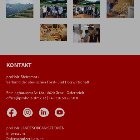
KONTAKT
proHolz Steiermark
Verband der steirischen Forst- und Holzwirtschaft
Reininghausstraße 13a | 8020 Graz | Österreich
office@proholz-stmk.at
|
+43 316 58 78 50 0
proHolz LANDESORGANISATIONEN
Impressum
Datenschutzerklärung