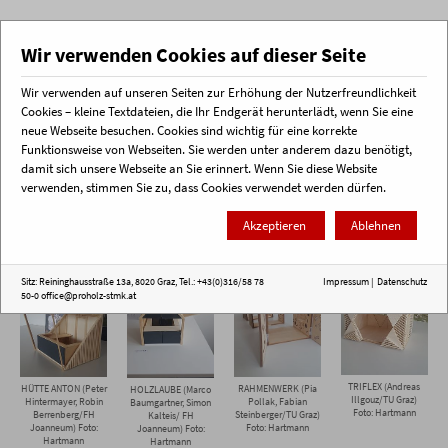
Wir verwenden Cookies auf dieser Seite
Wir verwenden auf unseren Seiten zur Erhöhung der Nutzerfreundlichkeit
Menü
Cookies – kleine Textdateien, die Ihr Endgerät herunterlädt, wenn Sie eine
neue Webseite besuchen. Cookies sind wichtig für eine korrekte
Funktionsweise von Webseiten. Sie werden unter anderem dazu benötigt,
Startseite
Holzjobs
Studierendenwettbewerb „Tourismusstände Südweststeiermark“
damit sich unsere Webseite an Sie erinnert. Wenn Sie diese Website
Bildergallerie Preisverleihung Studierendenwettbewerb "Tourismusstände Südsteiermark"
verwenden, stimmen Sie zu, dass Cookies verwendet werden dürfen.
Einreichungen
Akzeptieren
Ablehnen
Sitz: Reininghausstraße 13a, 8020 Graz, Tel.: +43(0)316/58 78
Impressum
|
Datenschutz
50-0
office@proholz-stmk.at
TRIFLEX (Andreas
HÜTTE ANTON (Peter
RAHMENWERK (Pia
HOLZLAUBE (Marco
Illgouz/TU Graz)
Hintermayer, Robin
Pollak, Fabian
Baumgartner, Simon
Foto: Hartmann
Berrenberg/FH
Steinberger/TU Graz)
Kalteis/ FH
Joanneum) Foto:
Foto: Hartmann
Joanneum) Foto:
Hartmann
Hartmann