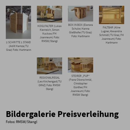
BOX IN BOX (Elenora
KOGLFALTER (Lukas
FALTBAR (Aline
Schuler, Hanna
Kienreich, Simon
Lugner, Alexandra
Gletthofer/TU Graz)
Kuckow/FH
Schmidl/TU Graz, FH
Foto: Hartmann
Joanneum) Foto:
Joanneum) Foto:
RMSW/Stangl
2 SCHRITTE 1 STAND
Hartmann
(Ardit Hamza/TU
Graz) Foto: Hartmann
STEIRER „PUP“
REGIONALREGAL
(Franz Oberschmid,
(Leo Kirchengast/TU
Christopher
GRAZ) Foto: RMSW
Günther/FH
Stangl
Joanneum) Foto:
RMSW Stangl
Bildergalerie Preisverleihung
Fotos: RMSW/Stangl