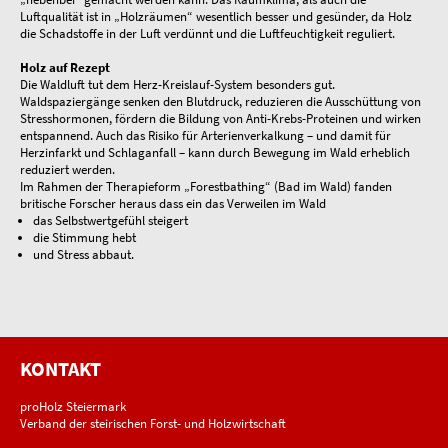
Luftqualität ist in „Holzräumen“ wesentlich besser und gesünder, da Holz
die Schadstoffe in der Luft verdünnt und die Luftfeuchtigkeit reguliert.
Holz auf Rezept
Die Waldluft tut dem Herz-Kreislauf-System besonders gut.
Waldspaziergänge senken den Blutdruck, reduzieren die Ausschüttung von
Stresshormonen, fördern die Bildung von Anti-Krebs-Proteinen und wirken
entspannend. Auch das Risiko für Arterienverkalkung – und damit für
Herzinfarkt und Schlaganfall – kann durch Bewegung im Wald erheblich
reduziert werden.
Im Rahmen der Therapieform „Forestbathing“ (Bad im Wald) fanden
britische Forscher heraus dass ein das Verweilen im Wald
das Selbstwertgefühl steigert
die Stimmung hebt
und Stress abbaut.
KONTAKT
proHolz Steiermark
Verband der steirischen Forst- und Holzwirtschaft