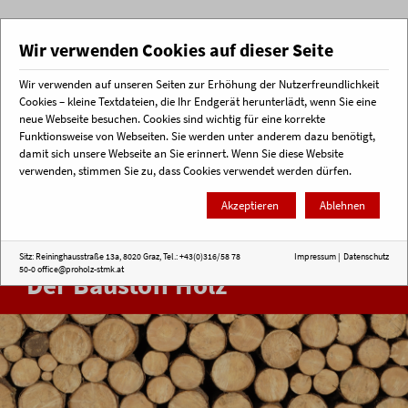
Wir verwenden Cookies auf dieser Seite
Wir verwenden auf unseren Seiten zur Erhöhung der Nutzerfreundlichkeit
Menü
Cookies – kleine Textdateien, die Ihr Endgerät herunterlädt, wenn Sie eine
neue Webseite besuchen. Cookies sind wichtig für eine korrekte
Funktionsweise von Webseiten. Sie werden unter anderem dazu benötigt,
Startseite
Bauberatung
Der Baustoff Holz
damit sich unsere Webseite an Sie erinnert. Wenn Sie diese Website
verwenden, stimmen Sie zu, dass Cookies verwendet werden dürfen.
Akzeptieren
Ablehnen
Sitz: Reininghausstraße 13a, 8020 Graz, Tel.: +43(0)316/58 78
Impressum
|
Datenschutz
50-0
office@proholz-stmk.at
Der Baustoff Holz