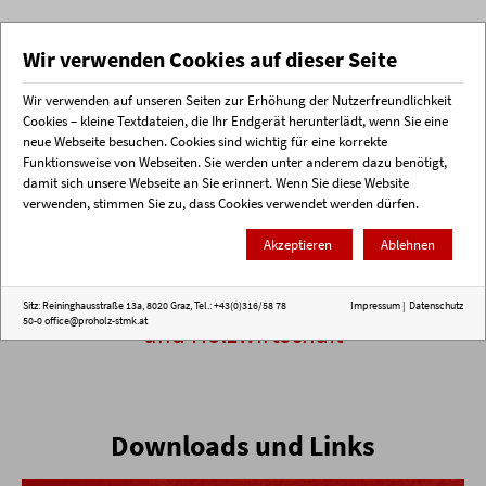
Wir verwenden Cookies auf dieser Seite
Wir verwenden auf unseren Seiten zur Erhöhung der Nutzerfreundlichkeit
Menü
Cookies – kleine Textdateien, die Ihr Endgerät herunterlädt, wenn Sie eine
neue Webseite besuchen. Cookies sind wichtig für eine korrekte
Funktionsweise von Webseiten. Sie werden unter anderem dazu benötigt,
Startseite
proHolz Steiermark
Zahlen, Daten, Fakten
damit sich unsere Webseite an Sie erinnert. Wenn Sie diese Website
verwenden, stimmen Sie zu, dass Cookies verwendet werden dürfen.
Zahlen, Daten, Fakten zum
Akzeptieren
Ablehnen
steirischen Holz.
Wissenswertes aus der steirischen Forst-
Sitz: Reininghausstraße 13a, 8020 Graz, Tel.: +43(0)316/58 78
Impressum
|
Datenschutz
50-0
office@proholz-stmk.at
und Holzwirtschaft
Downloads und Links