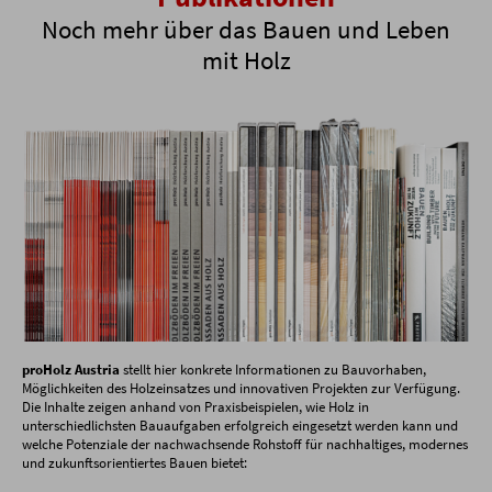
Noch mehr über das Bauen und Leben
mit Holz
proHolz Austria
stellt hier konkrete Informationen zu Bauvorhaben,
Möglichkeiten des Holzeinsatzes und innovativen Projekten zur Verfügung.
Die Inhalte zeigen anhand von Praxisbeispielen, wie Holz in
unterschiedlichsten Bauaufgaben erfolgreich eingesetzt werden kann und
welche Potenziale der nachwachsende Rohstoff für nachhaltiges, modernes
und zukunftsorientiertes Bauen bietet: